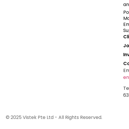
an
Po
Ma
Em
Su
Cl
Jo
In
Co
Em
en
Te
63
© 2025 Vistek Pte Ltd - All Rights Reserved.