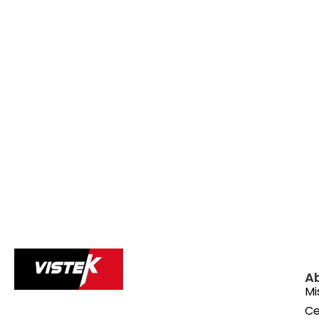
A
Mi
Ce